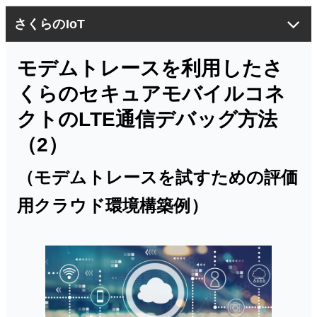
さくらのIoT
セキュアモバイルコネクト
モデムトレースを利用したさ
モノプラットフォーム
くらのセキュアモバイルコネ
導入事例
クトのLTE通信デバッグ方法
お役立ち情報
（2）
IoTコラム
（モデムトレースを試すための評価
閉じる
用クラウド環境構築例）