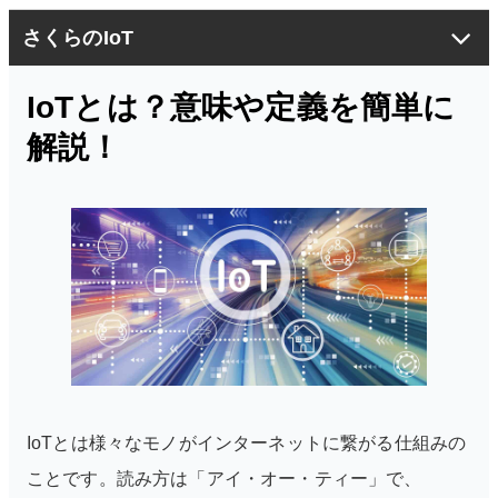
さくらのIoT
セキュアモバイルコネクト
IoTとは？意味や定義を簡単に
モノプラットフォーム
解説！
導入事例
お役立ち情報
IoTコラム
閉じる
IoTとは様々なモノがインターネットに繋がる仕組みの
ことです。読み方は「アイ・オー・ティー」で、